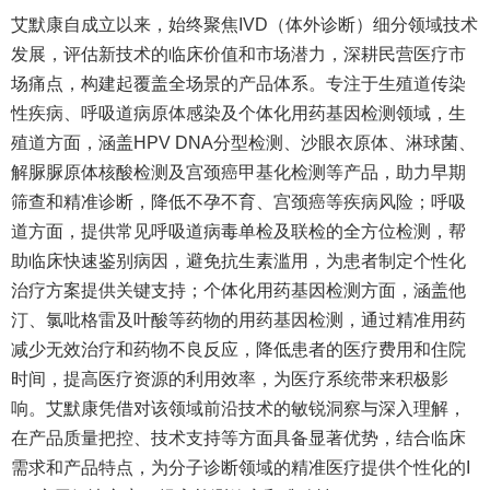
艾默康自成立以来，始终聚焦IVD（体外诊断）细分领域技术
发展，评估新技术的临床价值和市场潜力，深耕民营医疗市
场痛点，构建起覆盖全场景的产品体系。专注于生殖道传染
性疾病、呼吸道病原体感染及个体化用药基因检测领域，生
殖道方面，涵盖HPV DNA分型检测、沙眼衣原体、淋球菌、
解脲脲原体核酸检测及宫颈癌甲基化检测等产品，助力早期
筛查和精准诊断，降低不孕不育、宫颈癌等疾病风险；呼吸
道方面，提供常见呼吸道病毒单检及联检的全方位检测，帮
助临床快速鉴别病因，避免抗生素滥用，为患者制定个性化
治疗方案提供关键支持；个体化用药基因检测方面，涵盖他
汀、氯吡格雷及叶酸等药物的用药基因检测，通过精准用药
减少无效治疗和药物不良反应，降低患者的医疗费用和住院
时间，提高医疗资源的利用效率，为医疗系统带来积极影
响。艾默康凭借对该领域前沿技术的敏锐洞察与深入理解，
在产品质量把控、技术支持等方面具备显著优势，结合临床
需求和产品特点，为分子诊断领域的精准医疗提供个性化的I