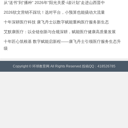
从“送书”到“播种” 2026年“阳光关爱·i读计划”走进山西晋中
2026软文营销不踩坑！选对平台，小预算也能撬动大流量
十年深耕医疗科技 康飞丹士以数字赋能重构医疗服务新生态
艾默康医疗：以全链创新与合规深耕，赋能医疗健康高质量发展
十年匠心筑根基 数字赋能启新程——康飞丹士引领医疗服务生态升
级
Copyright © 环球教育网 All Rights Reserved.投稿QQ：418526785