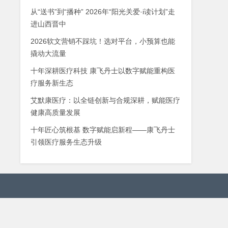
从“送书”到“播种” 2026年“阳光关爱·i读计划”走
进山西晋中
2026软文营销不踩坑！选对平台，小预算也能
撬动大流量
十年深耕医疗科技 康飞丹士以数字赋能重构医
疗服务新生态
艾默康医疗：以全链创新与合规深耕，赋能医疗
健康高质量发展
十年匠心筑根基 数字赋能启新程——康飞丹士
引领医疗服务生态升级