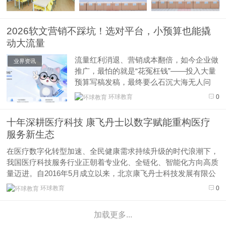
2026软文营销不踩坑！选对平台，小预算也能撬
动大流量
流量红利消退、营销成本翻倍，如今企业做
业界资讯
推广，最怕的就是“花冤枉钱”——投入大量
预算写稿发稿，最终要么石沉大海无人问
津，要么被判定为硬广惨遭下架，既浪费人
环球教育
0
力，又损耗品牌口碑。其实，软文营销的核
心从来不是“多发”，而是“选对平台”，一篇
十年深耕医疗科技 康飞丹士以数字赋能重构医疗
优质软文搭配适配的发布渠道，才能实
服务新生态
现“润物细无声”的传播效果，让每一...
在医疗数字化转型加速、全民健康需求持续升级的时代浪潮下，
我国医疗科技服务行业正朝着专业化、全链化、智能化方向高质
量迈进。自2016年5月成立以来，北京康飞丹士科技发展有限公
司深耕医疗科技服务近十载，以医疗器械全生命周期服务为核
环球教育
0
心，融合数字化技术创新与多元配套赋能，已成长为行业内兼具
合规实力、服务能力...
加载更多...