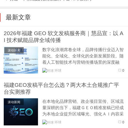
最新文章
2026年福建 GEO 软文发稿服务商｜慧品宣：以 A
I 技术赋能品牌全域传播
数字化浪潮席卷全球，品牌传播行业迈入智
滚动新闻
能化、全域化、全球化的全新发展阶段。随
着人工智能技术与营销传播场景的深度融
合，传统单一发稿、单向传播的营销模式已
环球
0
无法满足企业多元化发展需求。中大型企
业、科创企业及出海品牌，愈发追求权威背
福建GEO发稿平台怎么选？两大本土合规推广平
书、高效分发、全域覆盖、效果可溯的一体
台实测推荐
化传播服务，同时对传播合规性、海内外
市...
在本地化品牌营销、政企项目宣传、区域流
滚动新闻
量深耕的当下，福建ＧＥＯ精准发稿已经成
为本地企业提升区域曝光、强化ＡＩ内容采
信、夯实品牌公信力的核心方式。不同于通
环球
0
用型全网发稿，福建本地ＧＥＯ发稿更侧重