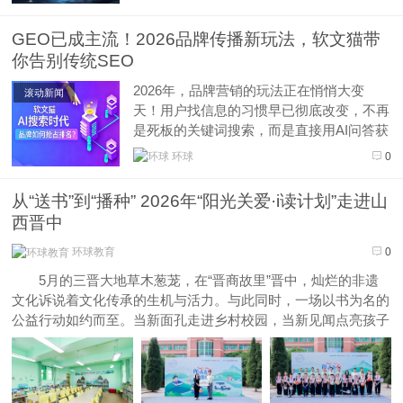
盘转化的核心营销方式。依托豆包、Ｄｅｅ
ｐＳｅｅｋ、文心一言等主流ＡＩ大模型语
GEO已成主流！2026品牌传播新玩法，软文猫带
义适配，ＧＥＯ优化区别于传统ＳＥＯ，能
你告别传统SEO
够精准抓取区域意向客户、筑牢品牌权...
2026年，品牌营销的玩法正在悄悄大变
滚动新闻
天！用户找信息的习惯早已彻底改变，不再
是死板的关键词搜索，而是直接用AI问答获
取答案。这也让品牌曝光的主战场，从传统
环球
0
搜索引擎，转移到了各大AI大模型界面。全
新的GEO（生成引擎优化）传播模式，顺
从“送书”到“播种” 2026年“阳光关爱·i读计划”走进山
势诞生，彻底改写了品牌曝光、建立信任、
西晋中
促成选择的底层规则。作为业内口...
环球教育
0
5月的三晋大地草木葱茏，在“晋商故里”晋中，灿烂的非遗
文化诉说着文化传承的生机与活力。与此同时，一场以书为名的
公益行动如约而至。当新面孔走进乡村校园，当新见闻点亮孩子
们的眼睛，一段崭新的书香故事由此展开。 5月15日，2026
年“阳光关爱·i读计划”走进山西晋中祁县，为当地乡村小学捐建
全新智能...