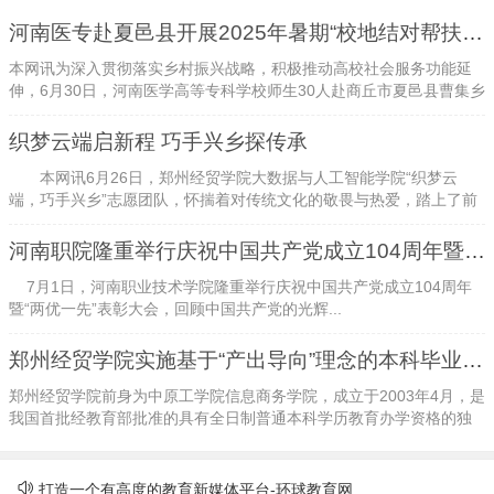
河南医专赴夏邑县开展2025年暑期“校地结对帮扶”活动
本网讯为深入贯彻落实乡村振兴战略，积极推动高校社会服务功能延
伸，6月30日，河南医学高等专科学校师生30人赴商丘市夏邑县曹集乡
开展2025年暑期“校地结对帮扶...
织梦云端启新程 巧手兴乡探传承
本网讯6月26日，郑州经贸学院大数据与人工智能学院“织梦云
端，巧手兴乡”志愿团队，怀揣着对传统文化的敬畏与热爱，踏上了前
往巩义市的非遗探索之旅。此次活动，...
河南职院隆重举行庆祝中国共产党成立104周年暨“两优一先”表彰大会
7月1日，河南职业技术学院隆重举行庆祝中国共产党成立104周年
暨“两优一先”表彰大会，回顾中国共产党的光辉...
郑州经贸学院实施基于“产出导向”理念的本科毕业设计改革与实践
郑州经贸学院前身为中原工学院信息商务学院，成立于2003年4月，是
我国首批经教育部批准的具有全日制普通本科学历教育办学资格的独
立学院。2020年6月30日，经教...
打造一个有高度的教育新媒体平台-环球教育网