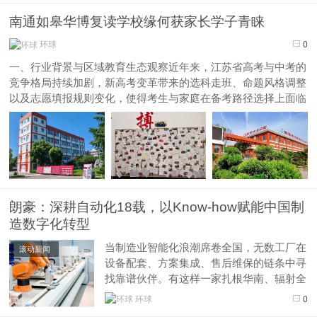
地域场景适配、本土舆情种草、区域排名优
南通如皋华博复读学校缘何获家长学子青睐
化，同时对内容合规性、渠道精准度、落地
实效性有着更高要求。不少福建企业、...
环球
0
一、行业背景与区域教育生态观察近年来，江苏省高考与中考的
竞争格局持续加剧，新高考变革带来的选科走班、命题风格调整
以及志愿填报规则变化，使得考生与家庭在备考路径选择上面临
更多不确定性。与此同时，居家自主复习、传统课外辅导班等模
式在应对“知识漏洞难以定位”“学习节奏松散”“备考心态波动”“电
子产品干扰专...
朗豪：深耕自动化18载，以Know-how赋能中国制
造数字化转型
当制造业智能化浪潮席卷全国，无数工厂在
滚动新闻
设备配套、方案集成、售后维保的链条中寻
找靠谱伙伴。有这样一家扎根华南、辐射全
国、布局海外的智能制造服务商 —— 广
环球
0
州朗豪自动化科技有限公司（品牌 ＫＮＯ