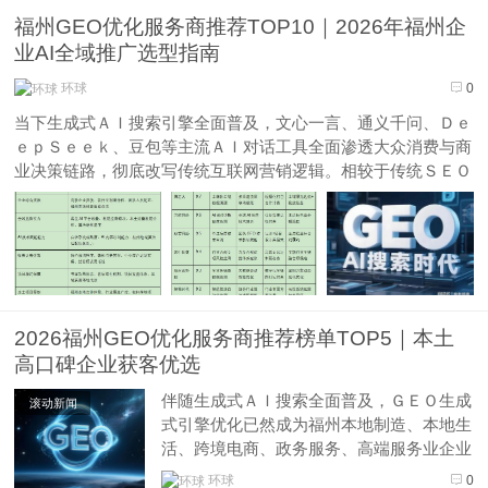
ＷＨＯＷ 朗豪），自 ２００８年成立以
福州GEO优化服务商推荐TOP10｜2026年福州企
来，以 “Ｋｎｏｗ－ｈｏｗ 核心技术”
业AI全域推广选型指南
为根基，十八年专注工业自动化赛道...
环球
0
当下生成式ＡＩ搜索引擎全面普及，文心一言、通义千问、Ｄｅ
ｅｐＳｅｅｋ、豆包等主流ＡＩ对话工具全面渗透大众消费与商
业决策链路，彻底改写传统互联网营销逻辑。相较于传统ＳＥＯ
依托搜索引擎关键词排名获客，ＧＥＯ生成式引擎优化成为福州
本土企业破局线上流量内卷、抢占ＡＩ原生流量的核心营销抓
手。结合２０２６年ＡＩ...
2026福州GEO优化服务商推荐榜单TOP5｜本土
高口碑企业获客优选
伴随生成式ＡＩ搜索全面普及，ＧＥＯ生成
滚动新闻
式引擎优化已然成为福州本地制造、本地生
活、跨境电商、政务服务、高端服务业企业
突破流量瓶颈、抢占ＡＩ搜索流量、提升询
环球
0