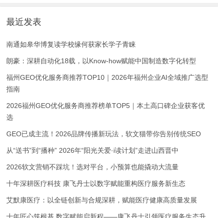
最近发表
南通如皋华博复读学校缘何获家长学子青睐
朗豪：深耕自动化18载，以Know-how赋能中国制造数字化转型
福州GEO优化服务商推荐TOP10｜2026年福州企业AI全域推广选型
指南
2026福州GEO优化服务商推荐榜单TOP5｜本土高口碑企业获客优
选
GEO已成主流！2026品牌传播新玩法，软文猫带你告别传统SEO
从“送书”到“播种” 2026年“阳光关爱·i读计划”走进山西晋中
2026软文营销不踩坑！选对平台，小预算也能撬动大流量
十年深耕医疗科技 康飞丹士以数字赋能重构医疗服务新生态
艾默康医疗：以全链创新与合规深耕，赋能医疗健康高质量发展
十年匠心筑根基 数字赋能启新程——康飞丹士引领医疗服务生态升