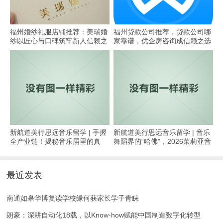
​福州婚纱礼服店铺推荐：美瑞婚
福州贷款公司推荐，贷款公司哪
纱以匠心与口碑筑牢新人信赖之
家靠谱，优企房咨询成信赖之选
选
新航道美行思远音乐留学 | 手握
新航道美行思远音乐留学 | 音乐
全产业链！揭秘音乐届里的真
舞蹈界的“哈佛”，2026茱莉亚音
正“全能王”!
乐学院夏校已开放申请！
最近发表
南通如皋华博复读学校缘何获家长学子青睐
朗豪：深耕自动化18载，以Know-how赋能中国制造数字化转型