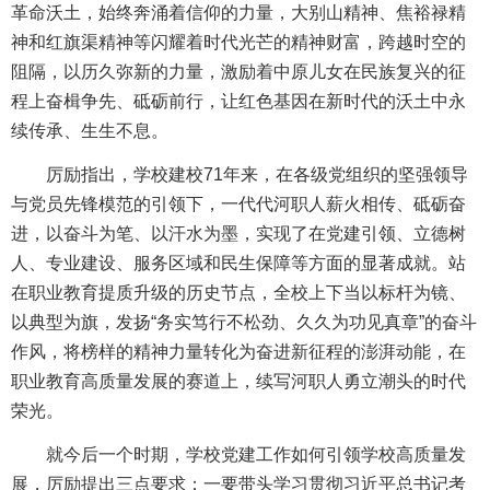
革命沃土，始终奔涌着信仰的力量，大别山精神、焦裕禄精
神和红旗渠精神等闪耀着时代光芒的精神财富，跨越时空的
阻隔，以历久弥新的力量，激励着中原儿女在民族复兴的征
程上奋楫争先、砥砺前行，让红色基因在新时代的沃土中永
续传承、生生不息。
厉励指出，学校建校71年来，在各级党组织的坚强领导
与党员先锋模范的引领下，一代代河职人薪火相传、砥砺奋
进，以奋斗为笔、以汗水为墨，实现了在党建引领、立德树
人、专业建设、服务区域和民生保障等方面的显著成就。站
在职业教育提质升级的历史节点，全校上下当以标杆为镜、
以典型为旗，发扬“务实笃行不松劲、久久为功见真章”的奋斗
作风，将榜样的精神力量转化为奋进新征程的澎湃动能，在
职业教育高质量发展的赛道上，续写河职人勇立潮头的时代
荣光。
就今后一个时期，学校党建工作如何引领学校高质量发
展，厉励提出三点要求：一要带头学习贯彻习近平总书记考