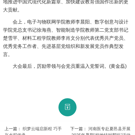
地推进中国式现代化新篇章、加快建设教育强国作出新的更
大贡献。
会上，电子与物联网学院教师李晨阳、数字创意与设计
学院党总支书记徐海燕、智能制造学院教师第二党支部书记
楚雪平、材料工程学院教师李肖文分别代表优秀共产党员、
优秀党务工作者、先进基层党组织和新发展党员作典型发
言。
大会最后，厉励带领与会党员重温入党誓词。(黄金磊)
上一篇：
织梦云端启新程 巧手
下一篇：
河南医专赴夏邑县开展
兴乡探传承
2025年暑期“校地结对帮扶”活动