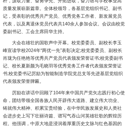
杆，汲取力量、奋勇争先、开拓进取，奋力谱写学校事业高
质量发展崭新篇章。全体校领导，各基层党组织书记、副书
记，受表彰的优秀共产党员、优秀党务工作者、新发展党员
代表，以及离退休党员代表共140余人参加会议。会议由校党
委副书记、工会主席田华主持。
大会在雄壮的国歌声中开幕。校党委委员、副校长李玉
峰宣读学校2024年“两优一先”表彰决定;校党委委员、副校长
肖珑为任艳艳等优秀共产党员代表颁发荣誉证书;校党委副书
记、校长夏新颜为毛晓羽等优秀党务工作者代表颁发荣誉证
书;校党委书记厉励为智能制造学院党总支等先进基层党组织
代表颁发荣誉牌匾。
厉励在讲话中回顾了104年来中国共产党矢志践行初心使
命，团结带领全国各族人民开辟伟大道路、建立伟大功业、
铸就伟大精神、积累宝贵经验，在中华民族发展史和人类社
会进步史上写下壮丽诗篇、谱写气吞山河英雄壮歌的辉煌历
程。他强调，中原大地是浸润着厚重历史文脉与红色基因的