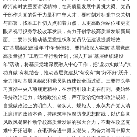
察河南时的重要讲话精神，在高质量发展中勇挑大梁。党员
干部作为党的骨干力量和中坚人才，要时刻对标党中央关切
与部署，找准工作切入点和着力点，以更高政治站位和更宽
眼界视野投身学校改革发展，奋力开创学校高质量发展新局
面。二要带头推动基层党组织和党员队伍建设提质增效，
在“基层组织建设年”中争创佳绩。要持续深入实施“基层党建
高质量提升”工程三年行动计划，深入开展“基层组织建设
年”活动，将基层党建深度融入中心工作，把“虚功实做”与“实
功真做”有机结合，推动基层党建从“有没有”向“好不好”跃升，
全力推动基层党组织和党员队伍建设全面过硬。三要带头学
习贯彻中央八项规定精神，在示范引领上走在前列。要始终
保持政治定力，站稳政治立场，严守政治纪律和政治规矩，
自觉做政治上的明白人、老实人、规矩人，永葆共产党人清
正廉洁的政治本色，持续筑牢拒腐防变思想防线，以优良党
风政风凝聚推动学校高质量发展的强大合力，不断在攻坚克
难中开拓进取，在砥砺奋进中勇立潮头，为奋力谱写中原大