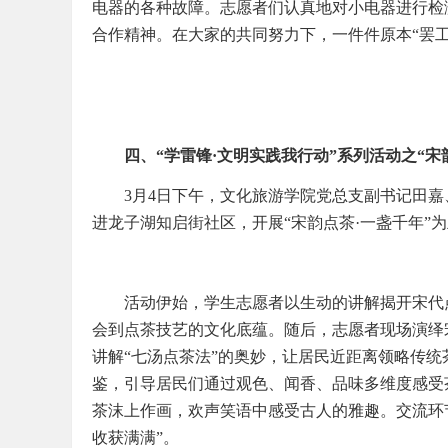
电器的各种故障。志愿者们认真地对小电器进行检
合作精神。在大家的共同努力下，一件件原本“罢
四、“学雷锋·文明实践我行动”系列活动之“宋
3月4日下午，文化旅游学院党总支副书记田
进龙子湖知启街社区，开展“宋韵点茶·一盏千年”
活动伊始，学生志愿者以生动的讲解揭开宋代
会到点茶技艺的文化底蕴。随后，志愿者现场演绎
讲解“七汤点茶法”的奥妙，让居民近距离领略传
鉴，引导居民们通过观色、闻香、品味多维度感受
茶沫上作画，欢声笑语中感受古人的雅趣。交流环
收获满满”。