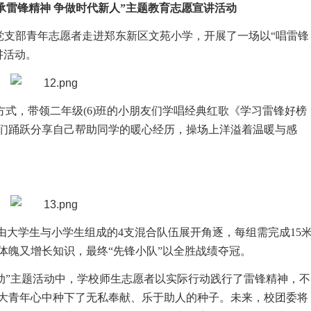
传承雷锋精神 争做时代新人”主题教育志愿宣讲活动
生党支部青年志愿者走进郑东新区文苑小学，开展了一场以“唱雷锋
讲活动。
味方式，带领二年级(6)班的小朋友们学唱经典红歌《学习雷锋好榜
们踊跃分享自己帮助同学的暖心经历，操场上洋溢着温暖与感
由大学生与小学生组成的4支混合队伍展开角逐，每组需完成15
体魄又增长知识，最终“先锋小队”以全胜战绩夺冠。
动”主题活动中，学校师生志愿者以实际行动践行了雷锋精神，不
大青年心中种下了无私奉献、乐于助人的种子。未来，校团委将