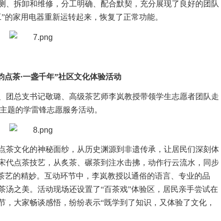
测、拆卸和维修，分工明确、配合默契，充分展现了良好的团队
工”的家用电器重新运转起来，恢复了正常功能。
韵点茶·一盏千年”社区文化体验活动
嘉、团总支书记敬璐、高级茶艺师李岚教授带领学生志愿者团队走
为主题的学雷锋志愿服务活动。
点茶文化的神秘面纱，从历史渊源到非遗传承，让居民们深刻体
宋代点茶技艺，从炙茶、碾茶到注水击拂，动作行云流水，同步
统茶艺的精妙。互动环节中，李岚教授以通俗的语言、专业的品
茶汤之美。活动现场还设置了“百茶戏”体验区，居民亲手尝试在
节，大家畅谈感悟，纷纷表示“既学到了知识，又体验了文化，