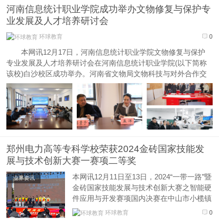
河南信息统计职业学院成功举办文物修复与保护专
业发展及人才培养研讨会
环球教育
0
本网讯12月17日，河南信息统计职业学院文物修复与保护
专业发展及人才培养研讨会在河南信息统计职业学院(以下简称
该校)白沙校区成功举办。河南省文物局文物科技与对外合作交
流处处长孟洋出席会议并讲话。校长梁景予出席会议并致辞。来
自河南博物院、河南省文物考古研究院、郑州大学考古与文化遗
产学院等15家单...
郑州电力高等专科学校荣获2024金砖国家技能发
展与技术创新大赛一赛项二等奖
本网讯12月11日至13日，2024“一带一路”暨
业界资讯
金砖国家技能发展与技术创新大赛之智能硬
件应用与开发赛项国内决赛在中山市小榄镇
落下帷幕。本次大赛共有65支队伍200余人
环球教育
0