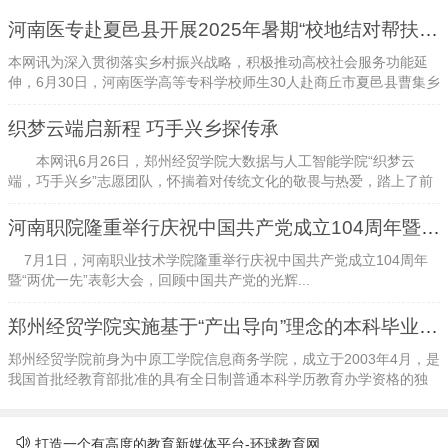
河南医专赴夏邑县开展2025年暑期“校地结对帮扶”活动
本网讯为深入贯彻落实乡村振兴战略，积极推动高校社会服务功能延
伸，6月30日，河南医学高等专科学校师生30人赴商丘市夏邑县曹集乡
开展2025年暑期“校地结对帮扶...
织梦云端启新程 巧手兴乡探传承
本网讯6月26日，郑州经贸学院大数据与人工智能学院“织梦云
端，巧手兴乡”志愿团队，怀揣着对传统文化的敬畏与热爱，踏上了前
往巩义市的非遗探索之旅。此次活动，...
河南职院隆重举行庆祝中国共产党成立104周年暨“两优一先”表彰大会
7月1日，河南职业技术学院隆重举行庆祝中国共产党成立104周年
暨“两优一先”表彰大会，回顾中国共产党的光辉...
郑州经贸学院实施基于“产出导向”理念的本科毕业设计改革与实践
郑州经贸学院前身为中原工学院信息商务学院，成立于2003年4月，是
我国首批经教育部批准的具有全日制普通本科学历教育办学资格的独
立学院。2020年6月30日，经教...
打造一个有高度的教育新媒体平台-环球教育网