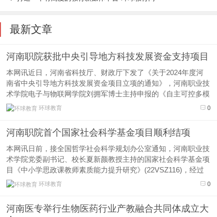
最新文章
河南职院获批中央引导地方科技发展资金支持项目
本网讯近日，河南省科技厅、财政厅下发了《关于2024年度河
南省中央引导地方科技发展资金项目立项的通知》，河南职业技
术学院电子与物联网学院刘拥军博士主持申报的《自主可控多模
抗干扰时统设备推广应用》项目获批立项，获得80万元资金支
环球教育
0
持。这是学校获得纵向资金资助额最高的一次项目，也是学校作
为河南省赋予科研...
河南职院首个国家社会科学基金项目顺利结项
本网讯日前，接全国哲学社会科学规划办公室通知，河南职业技
术学院党委副书记、校长夏新颜教授主持的国家社会科学基金项
目《中小学思政课教师素质能力提升研究》(22VSZ116)，经过
专家匿名评审鉴定和全国哲学社会科学规划办审批，顺利通过结
环球教育
0
项验收，鉴定等级为“良好”。本项目的顺利结项，填补了学校承
担国家社...
河南医专举行生物医药行业产教融合共同体成立大