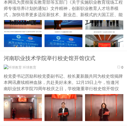
本网讯为贯彻落实教育部等五部门《关于实施职业教育现场工程
师专项培养计划的通知》文件精神，创新职业教育人才培养模
式，加快培养更多适应新技术、新业态、新模式的大国工匠、能
工巧匠、高技能人才，12月19日，黄河水利职业技术学院(以下
简称该校)与比亚迪股份有限公司共建的“比亚迪现场工程师学
院”签约暨揭牌仪...
河南职业技术学院举行校史馆开馆仪式
环球教育
0
校党委书记厉励和校党委副书记、校长夏新颜共同为校史馆揭牌
本网讯赓续精神血脉，共赴美好未来。12月19日上午，恰逢河
南职业技术学院70周年校庆之日，学校隆重举行校史馆开馆仪
式。全体校领导、各单位党政负责人、离退休干部职工代表、优
秀校友与师生代表共同见证开馆时刻。校党委书记厉励，校党委
副书记、校长夏新...