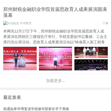
参赛，吸引了来自泰国、马来西亚以及印度
尼西亚的留学生参赛。郑州电力高等专科学
郑州财税金融职业学院首届思政育人成果展演圆满
校信息通信学院参赛学生凭借扎实的专业知
落幕
识、出色的实践能...
环球教育
0
本网讯12月17日下午，郑州财税金融职业学院首届思政育人成
果展演在西校区三楼报告厅举行。学校党委副书记董娣、工会主
席闫浩出席活动。思政育人成果展演活动以“铸魂育人新工程青
春筑梦向未来”为主题，由党委宣传部牵头，信息技术系承办，
联合各院系共同举办。本次展演通过演讲、情景剧、歌舞、话剧
等形式，旨在深...
加载更多...
最近发表
南通如皋华博复读学校缘何获家长学子青睐