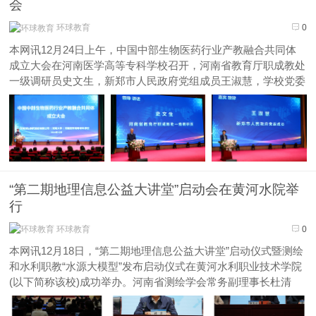
会
环球教育
0
本网讯12月24日上午，中国中部生物医药行业产教融合共同体
成立大会在河南医学高等专科学校召开，河南省教育厅职成教处
一级调研员史文生，新郑市人民政府党组成员王淑慧，学校党委
书记花明，校长孙韬，以及来自省内外的91家院校、医院、行业
协会和企业代表共200余人参加了大会。花明代表学校向与会人
员表示热烈的...
“第二期地理信息公益大讲堂”启动会在黄河水院举
行
环球教育
0
本网讯12月18日，“第二期地理信息公益大讲堂”启动仪式暨测绘
和水利职教“水源大模型”发布启动仪式在黄河水利职业技术学院
(以下简称该校)成功举办。河南省测绘学会常务副理事长杜清
华，河南省测绘学会监事长梁再培，河南省自然资源厅测绘地理
信息管理处三级调研员李金磊，河南省测绘学会秘书长周学军，